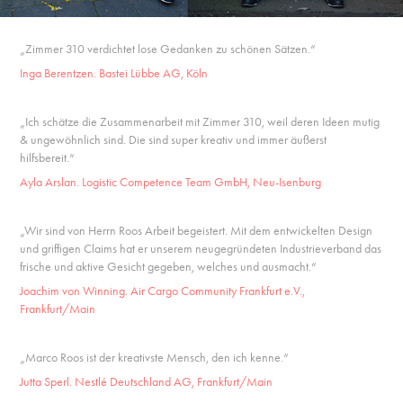
„Zimmer 310 verdichtet lose Gedanken zu schönen Sätzen.“
Inga Berentzen. Bastei Lübbe AG, Köln
„Ich schätze die Zusammenarbeit mit Zimmer 310, weil deren Ideen mutig
& ungewöhnlich sind. Die sind super kreativ und immer äußerst
hilfsbereit.“
Ayla Arslan. Logistic Competence Team GmbH, Neu-Isenburg
„Wir sind von Herrn Roos Arbeit begeistert. Mit dem entwickelten Design
und griffigen Claims hat er unserem neugegründeten Industrieverband das
frische und aktive Gesicht gegeben, welches und ausmacht.“
Joachim von Winning. Air Cargo Community Frankfurt e.V.,
Frankfurt/Main
„Marco Roos ist der kreativste Mensch, den ich kenne.“
Jutta Sperl. Nestlé Deutschland AG, Frankfurt/Main