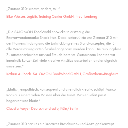
„Zimmer 310: kreativ, anders, toll.“
Elke Wasser. Logistic Training Center GmbH, Neu-Isenburg
„Die SALOMON FoodWorld entwickelte erstmalig die
Endverwendermarke Snack4fun. Dabei unterstützte uns Zimmer 310 mit
der Namensfindung und die Entwicklung eines Standkonzeptes, die für
alle Veranstaltungsarten flexibel angepasst werden kann. Die reibungslose
Zusammenarbeit hat uns viel Freude bereitet. Gemeinsam konnten wir
innerhalb kurzer Zeit viele kreative Ansätze ausarbeiten und erfolgreich
umsetzen.“
Kathrin Aulbach. SALOMON FoodWorld GmbH, Großostheim-Ringheim
„Ehrlich, empathisch, konsequent und unendlich kreativ, schöpft Marco
Roos aus einem tiefen Wissen über die Kunst. Was er liefert passt,
begeistert und bleibt.“
Claudia Meyer. Deutschlandradio, Köln/Berlin
„Zimmer 310 hat uns ein kreatives Broschüren- und Anzeigenkonzept