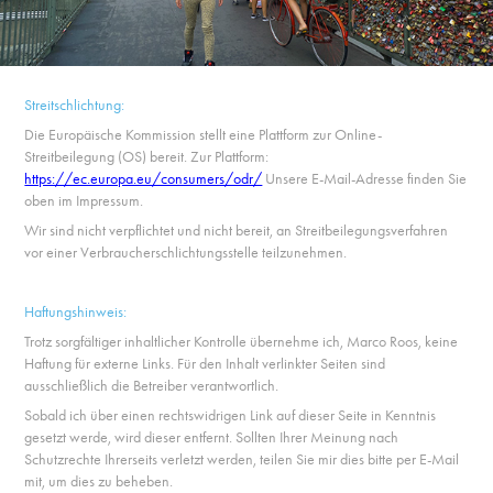
Streitschlichtung:
Die Europäische Kommission stellt eine Plattform zur Online-
Streitbeilegung (OS) bereit. Zur Plattform:
https://ec.europa.eu/consumers/odr/
Unsere E-Mail-Adresse finden Sie
oben im Impressum.
Wir sind nicht verpflichtet und nicht bereit, an Streitbeilegungsverfahren
vor einer Verbraucherschlichtungsstelle teilzunehmen.
Haftungshinweis:
Trotz sorgfältiger inhaltlicher Kontrolle übernehme ich, Marco Roos, keine
Haftung für externe Links. Für den Inhalt verlinkter Seiten sind
ausschließlich die Betreiber verantwortlich.
Sobald ich über einen rechtswidrigen Link auf dieser Seite in Kenntnis
gesetzt werde, wird dieser entfernt. Sollten Ihrer Meinung nach
Schutzrechte Ihrerseits verletzt werden, teilen Sie mir dies bitte per E-Mail
mit, um dies zu beheben.